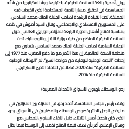
يولي أهمية بالغة للسلامة الطرقية، باعتبارها ورشا استراتيجيا من شأنه
المساهمة في تحقيق مسار التنمية المستدامة الذي انخرطت فيه
المملكة، تحت القيادة الرشيدة لصاحب الجلالة الملك محمد السادس،
على المستويين الاقتصادي والاجتماعي. وقال السيد أخنوش في كلمة
بمناسبة افتتاح أشغال الدورة الرابعة للمؤتمر الوزاري العالمي حول
السلامة الطرقية المنظم من طرف وزارة النقل واللوجستيك، تحت
الرعاية السامية لصاحب الجلالة الملك محمد السادس، بتعاون مع
منظمة الصحة العالمية، إن هذا الأمر هو ما دفع المغرب منذ 1977 إلى
إحداث “اللجنة الوطنية للوقاية من حوادث السير”، ثم “الوكالة الوطنية
للسلامة الطرقية” سنة 2020، فضلا عن اعتماد التدبير الاستراتيجي
للسلامة الطرقية منذ 2004.
رحو: الوسطاء يلهبون الأسواق (الأحداث المغربية)
وقف رئيس مجلس المنافسة، أحمد رحو، في المنزلة بين المنزلتين في
ما يخص الجدل الدائر بخصوص الوسطاء والمضاربين في الأسواق. رحو،
الذي كان يتحدث أمس الثلاثاء، خلال اللقاء السنوي للمجلس مع
وسائل الإعلام، أقر بأن نصف قيمة المنتج تذهب إلى الوسيط فيما يظل