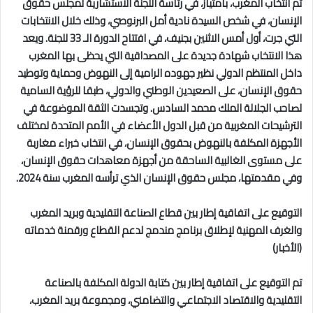
تم انتخاب المغرب، بامتياز، في رئاسة اللجنة الاستشارية لمجلس حقوق
الإنسان، في شخص السيدة نادية أمل البرنوصي، وذلك خلال الانتخابات
التي جرت، أول أمس الاثنين بجنيف، في افتتاح الدورة الـ 33 للجنة. ويعد
هذا الانتخاب شهادة جديدة على المصداقية التي يحظى بها المغرب
داخل المنتظم الدولي نظير جهوده الرامية إلى النهوض وحماية وتوطيد
حقوق الإنسان، على الصعيدين الوطني والدولي، طبقا للرؤية السامية
لصاحب الجلالة الملك محمد السادس. وتجسدت الثقة الموضوعة في
الترشيحات المغربية من قبل الدول الأعضاء في الأمم المتحدة لمختلف
الأجهزة المكلفة بالنهوض بحقوق الإنسان، في انتخاب خبراء مغاربة
على مستوى الغالبية الساحقة من أجهزة معاهدات حقوق الإنسان،
وفي مقدمتها، مجلس حقوق الإنسان الذي ترأسه المغرب سنة 2024.
التوقيع على اتفاقية إطار بين قطاع الصناعة التقليدية وبريد المغرب
والغرف المهنية لإطلاق برنامج مندمج لدعم القطاع ورقمنة خدماته
(الأخبار)
تم التوقيع على اتفاقية إطار بين كتابة الدولة المكلفة بالصناعة
التقليدية والاقتصاد الاجتماعي والتضامني، ومجموعة بريد المغرب،