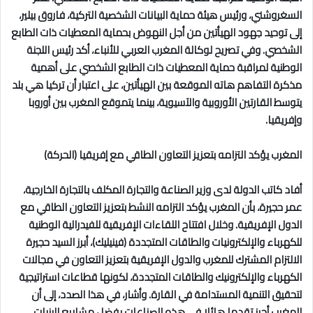
السغروشني، ورئيس هيئة حماية البيانات الشخصية التركية، فاروق بيلير،
إلى توحيد جهود الهيأتين من أجل النهوض بحماية المعطيات ذات الطابع
الشخصي. وفي تصريح لوكالة المغرب العربي للأنباء، أكد رئيس اللجنة
الوطنية لمراقبة حماية المعطيات ذات الطابع الشخصي على أهمية
مذكرة التفاهم هاته الموقعة بين الهيأتين، على اعتبار أن تركيا هي بلد
يتوسط القارتين الأوروبية والآسيوية، بينما يتموقع المغرب بين أوروبا
وإفريقيا.
المغرب يؤكد التزامه بتعزيز التعاون الطاقي مع إفريقيا (الحركة)
أفاد كاتب الدولة لدى وزير الصناعة والتجارة المكلف بالتجارة الخارجية،
عمر حجيرة، بأن المغرب يؤكد التزامه النشط بتعزيز التعاون الطاقي مع
الدول الإفريقية. وخلال افتتاح اللقاءات الإفريقية للفيدرالية الوطنية
للكهرباء والإلكترونيات والطاقات المتجددة (فينيليك)، أبرز السيد حجيرة
الالتزام المشترك للمغرب والدول الإفريقية بتعزيز التعاون في مجالات
الكهرباء والإلكترونيك والطاقات المتجددة، لكونها قطاعات استراتيجية
لتحقيق التنمية المستدامة في القارة. وأشار، في هذا الصدد، إلى أن
المغرب أحرز تقدما هائلا في هذه الصناعات بفضل مشاريع البنيات