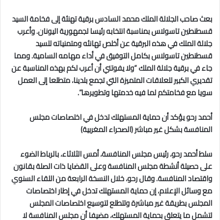
بعث صاحب الجلالة الملك محمد السادس برقية تهنئة إلى فخامة السيد
قسطنطين تاسولاس بمناسبة انتخابه رئيسا لجمهورية اليونان. وأعرب
جلالة الملك في هذه البرقية عن أخلص تهانئه ومتمنياته للسيد
قسطنطين تاسولاس بكامل التوفيق في أداء مهامه السامية. ومما
جاء في برقية جلالة الملك “ولا يفوتني أن أعرب لكم بهذه المناسبة عن
تقديري الكبير للعلاقات المتميزة التي تجمع بلدينا، متطلعا إلى العمل
سويا مع فخامتكم لما فيه خدمتها وتطويرها”.
أحمد رحو يؤكد أن حماية المستهلك تدخل في اختصاصات مجلس
المنافسة بشكل غير مباشر (الصحراء المغربية)
سلط أحمد رحو، رئيس مجلس المنافسة، أمس الثلاثاء، بالرباط الضوء
على حصيلة أنشطة مجلس المنافسة وعلى القضايا ذات الصلة بقانون
واقتصاد المنافسة. وقال رحو، خلال النسخة الرابعة من اللقاء السنوي
مع وسائل الإعلام، إن حماية المستهلك تدخل في إطار اختصاصات
المجلس بطريقة غير مباشرة وتتطلع لتوسيع اختصاصات المجلس
لتشمل ما يتعلق بحماية المستهلك، مضيفا أن مجلس المنافسة لا