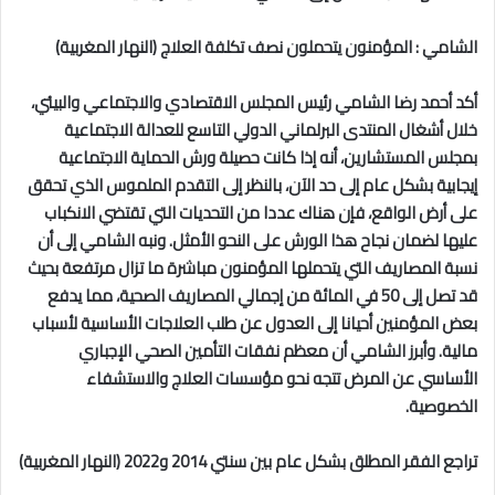
الشامي : المؤمنون يتحملون نصف تكلفة العلاج (النهار المغربية)
أكد أحمد رضا الشامي رئيس المجلس الاقتصادي والاجتماعي والبيئي،
خلال أشغال المنتدى البرلماني الدولي التاسع للعدالة الاجتماعية
بمجلس المستشارين، أنه إذا كانت حصيلة ورش الحماية الاجتماعية
إيجابية بشكل عام إلى حد الآن، بالنظر إلى التقدم الملموس الذي تحقق
على أرض الواقع، فإن هناك عددا من التحديات التي تقتضي الانكباب
عليها لضمان نجاح هذا الورش على النحو الأمثل. ونبه الشامي إلى أن
نسبة المصاريف التي يتحملها المؤمنون مباشرة ما تزال مرتفعة بحيث
قد تصل إلى 50 في المائة من إجمالي المصاريف الصحية، مما يدفع
بعض المؤمنين أحيانا إلى العدول عن طلب العلاجات الأساسية لأسباب
مالية. وأبرز الشامي أن معظم نفقات التأمين الصحي الإجباري
الأساسي عن المرض تتجه نحو مؤسسات العلاج والاستشفاء
الخصوصية.
تراجع الفقر المطلق بشكل عام بين سنتي 2014 و2022 (النهار المغربية)