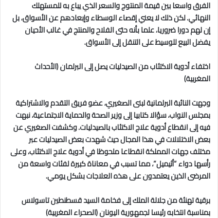
الفرق واسعا بين قيمة المنتوج والسعر الذي يباع به للمستهلك
النهائي. لكن ذلك لا يعني إقصاء الوسطاء وإبعادهم عن الأسواق، بل
إن لهم دورا ضروريا، علما بأنه حتى الفلاح والمنتج في غالب الأحيان
يفضل البيع للوسيط على التنقل إلى الأسواق.
اختفاء أدوية الاكتئاب من الصيدليات يصل إلى البرلمان (الأحداث
المغربية)
وجهت النائبة البرلمانية لبنى الصغيري، عضو فريق التقدم والاشتراكية
بمجلس النواب، سؤالا كتابيا إلى وزير الصحة والحماية الاجتماعية، نبهت
فيه إلى انقطاع أدوية علاج الاكتئاب بالصيدليات. وكشفت الصغيري عن
بعض الاختلالات في هذا المجال حيث شهدت بعض الصيدليات عبر
مختلف جهات المملكة انقطاعا ملحوظا في أدوية علاج الاكتئاب، وعلى
رأسها دواء “أثيميل”، مما تسبب في معاناة كبيرة لفئات واسعة من
المرضى الذين يعتمدون على هذه العلاجات بشكل يومي.
برقية تهنئة من جلالة الملك إلى فخامة السيد قسطنطين تاسولاس
بمناسبة انتخابه رئيسا لجمهورية اليونان (الصحراء المغربية)