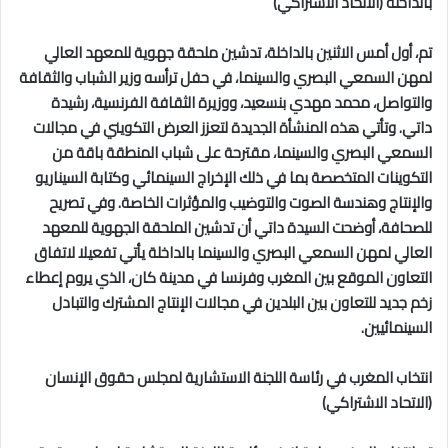
بالداخلة (الاتحاد الاشتراكي)
تم، أول أمس الاثنين بالداخلة، تدشين ملحقة جهوية للمعهد العالي
لمهن السمعي البصري والسينما، في حفل ترأسه وزير الشباب والثقافة
والتواصل، محمد مهدي بنسعيد، ووزيرة الثقافة الفرنسية، رشيدة
داتي. وتأتي هذه المنشأة الجديدة لتعزز العرض التكويني في مجالات
السمعي البصري والسينما، مقترحة على شباب المنطقة باقة من
التكوينات المتخصصة بما في ذلك الإخراج السينمائي وكتابة السيناريو
والإنتاج وهندسة الصوت والتوضيب والمؤثرات الخاصة. وفي تصريح
للصحافة، أوضحت السيدة داتي أن تدشين الملحقة الجهوية للمعهد
العالي لمهن السمعي البصري والسينما بالداخلة يأتي تفعيلا لاتفاق
التعاون الموقع بين المغرب وفرنسا في مدينة كان، الذي يروم إعطاء
زخم جديد للتعاون بين البلدين في مجالات الإنتاج المشترك والتبادل
السينمائيين.
انتخاب المغرب في رئاسة اللجنة الاستشارية لمجلس حقوق الإنسان
(الاتحاد الاشتراكي)