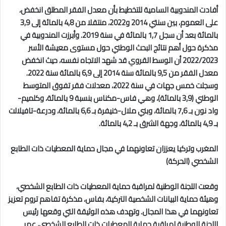
أفادت المندوبية السامية للتخطيط بأن معدل الفقر المطلق انخفض،
على العموم، بين سنتي 2014 و2022، منتقلا من 4,8 بالمائة إلى 3,9
بالمائة بعد أن سجل 1,7 بالمائة في سنة 2019. وأبرزت المندوبية في
مذكرة حول أهم نتائج البحث الوطني حول مستوى معيشة الأسر
2022/2023 أن الوسط القروي قد شهد الاتجاه نفسه، حيث انخفض
معدل الفقر من 9,5 بالمائة سنة 2014 إلى 6,9 بالمائة سنة 2022.
وسجلت خمس جهات في سنة 2022، معدلات فقر تفوق المتوسط
الوطني (3,9 بالمائة)، وهي فاس-مكناس بنسبة 9 بالمائة، وكلميم-
واد نون بـ 7,6 بالمائة، وبني ملال-خنيفرة بـ 6,6 بالمائة، ودرعة-تافيلالت
بـ 4,9 بالمائة، وجهة الشرق بـ 4,2 بالمائة.
المغرب وتركيا يعززان تعاونهما في مجال حماية المعطيات ذات الطابع
الشخصي (الحركة)
وقعت اللجنة الوطنية لمراقبة حماية المعطيات ذات الطابع الشخصي،
وهيئة حماية البيانات الشخصية التركية، بفاس، مذكرة تفاهم تروم تعزيز
تعاونهما في هذا المجال. وتهدف هذه الوثيقة التي وقعها رئيس
اللجنة الوطنية لمراقبة حماية المعطيات ذات الطابع الشخصي، عمر