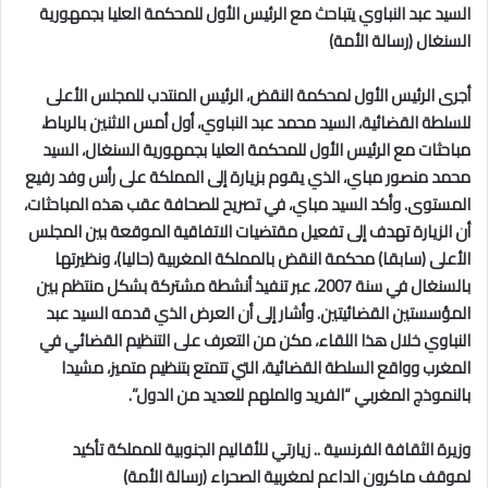
السيد عبد النباوي يتباحث مع الرئيس الأول للمحكمة العليا بجمهورية
السنغال (رسالة الأمة)
أجرى الرئيس الأول لمحكمة النقض، الرئيس المنتدب للمجلس الأعلى
للسلطة القضائية، السيد محمد عبد النباوي، أول أمس الاثنين بالرباط،
مباحثات مع الرئيس الأول للمحكمة العليا بجمهورية السنغال، السيد
محمد منصور مباي، الذي يقوم بزيارة إلى المملكة على رأس وفد رفيع
المستوى. وأكد السيد مباي، في تصريح للصحافة عقب هذه المباحثات،
أن الزيارة تهدف إلى تفعيل مقتضيات الاتفاقية الموقعة بين المجلس
الأعلى (سابقا) محكمة النقض بالمملكة المغربية (حاليا)، ونظيرتها
بالسنغال في سنة 2007، عبر تنفيذ أنشطة مشتركة بشكل منتظم بين
المؤسستين القضائيتين. وأشار إلى أن العرض الذي قدمه السيد عبد
النباوي خلال هذا اللقاء، مكن من التعرف على التنظيم القضائي في
المغرب وواقع السلطة القضائية، التي تتمتع بتنظيم متميز، مشيدا
بالنموذج المغربي “الفريد والملهم للعديد من الدول”.
وزيرة الثقافة الفرنسية .. زيارتي للأقاليم الجنوبية للمملكة تأكيد
لموقف ماكرون الداعم لمغربية الصحراء (رسالة الأمة)