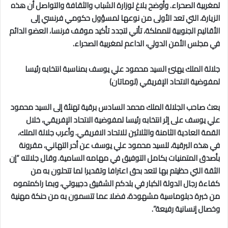
لمغربية الصحراء. وأوضح بلاغ لوزارة الشباب والثقافة والتواصل أن هذه
الزيارة، التي تعد الأولى من نوعها لمسؤول حكومي فرنسي إلى
الأقاليم الجنوبية للمملكة، تأتي لتجدد تأكيد موقف فرنسا، العضو الدائم
في مجلس الأمن الدولي، الداعم لمغربية الصحراء.
جلالة الملك يهنئ السيد محمود علي يوسف بمناسبة انتخابه رئيسا
لمفوضية الاتحاد الإفريقي (لوماتان)
بعث صاحب الجلالة الملك محمد السادس برقية تهنئة إلى السيد محمود
علي يوسف على إثر انتخابه رئيسا لمفوضية الاتحاد الإفريقي، خلال
القمة العادية الثامنة والثلاثين للاتحاد الافريقي. وأعرب جلالة الملك،
في هذه البرقية، للسيد محمود علي يوسف عن أحر التهاني، مقرونة
بأصدق المتمنيات بكامل التوفيق في مهامه السامية. وقال جلالته “إن
الثقة التي حظيتم بها لتعد بحق اعترافا وتقديرا لما تتحلون به من
كفاءة رجال الدولة الكبار في بلدكم الشقيق دجيبوتي، وبما راكمتموه
من خبرة دبلوماسية مشهودة، فضلا عما تتسمون به من حنكة مهنية
وخصال إنسانية رفيعة”.