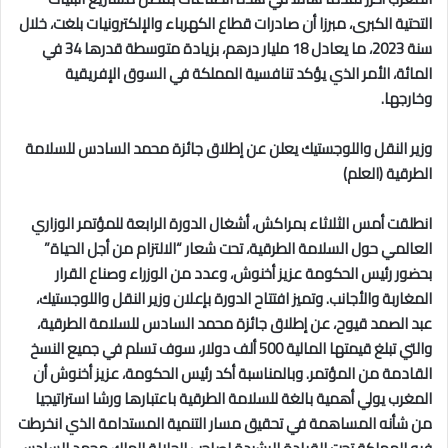
التحتية الكبرى، مبرزا أن صادرات قطاع الكهرباء والإلكترونيات بلغت، خلال
سنة 2023، ما يعادل 18 مليار درهم، بزيادة متوسطة قدرها 34 في
المائة، الأمر الذي يؤكد تنافسية المملكة في السوق الإفريقية
وخارجها.
وزير النقل واللوجستيك يعلن عن إطلاق جائزة محمد السادس للسلامة
الطرقية (العلم)
انطلقت أمس الثلاثاء بمراكش، أشغال الدورة الرابعة للمؤتمر الوزاري
العالمي حول السلامة الطرقية، تحت شعار “الالتزام من أجل الحياة”
بحضور رئيس الحكومة عزيز أخنوش، وعدد من الوزراء وصناع القرار
المغاربة والأجانب. وتميز افتتاح الدورة بإعلان وزير النقل واللوجستيك،
عبد الصمد قيوح، عن إطلاق جائزة محمد السادس للسلامة الطرقية،
والتي تبلغ قيمتها المالية 500 ألف دولار، سوف تسلم في جميع النسخ
القادمة من المؤتمر. وبالمناسبة أكد رئيس الحكومة، عزيز أخنوش أن
المغرب يولي أهمية بالغة للسلامة الطرقية باعتبارها ورشا استراتيجيا
من شأنه المساهمة في تحقيق مسار التنمية المستدامة الذي انخرطت