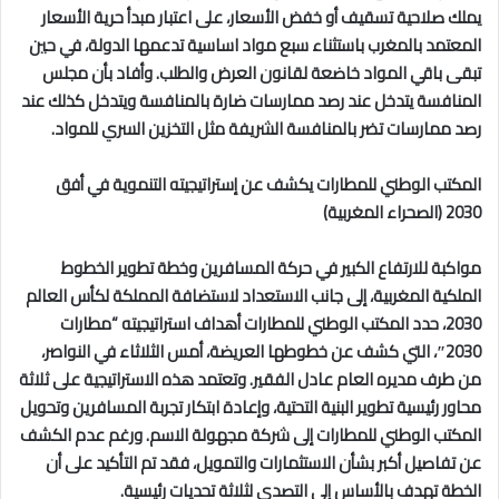
يملك صلاحية تسقيف أو خفض الأسعار، على اعتبار مبدأ حرية الأسعار
المعتمد بالمغرب باستثناء سبع مواد اساسية تدعمها الدولة، في حين
تبقى باقي المواد خاضعة لقانون العرض والطلب. وأفاد بأن مجلس
المنافسة يتدخل عند رصد ممارسات ضارة بالمنافسة ويتدخل كذلك عند
رصد ممارسات تضر بالمنافسة الشريفة مثل التخزين السري للمواد.
المكتب الوطني للمطارات يكشف عن إستراتيجيته التنموية في أفق
2030 (الصحراء المغربية)
مواكبة للارتفاع الكبير في حركة المسافرين وخطة تطوير الخطوط
الملكية المغربية، إلى جانب الاستعداد لاستضافة المملكة لكأس العالم
2030، حدد المكتب الوطني للمطارات أهداف استراتيجيته “مطارات
2030″، التي كشف عن خطوطها العريضة، أمس الثلاثاء في النواصر،
من طرف مديره العام عادل الفقير. وتعتمد هذه الاستراتيجية على ثلاثة
محاور رئيسية تطوير البنية التحتية، وإعادة ابتكار تجربة المسافرين وتحويل
المكتب الوطني للمطارات إلى شركة مجهولة الاسم. ورغم عدم الكشف
عن تفاصيل أكبر بشأن الاستثمارات والتمويل، فقد تم التأكيد على أن
الخطة تهدف بالأساس إلى التصدي لثلاثة تحديات رئيسية.