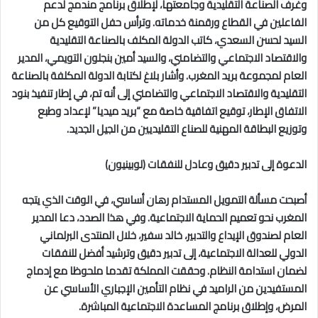
وغرف الصناعة التقليدية وجامعتها، لإطلاق برنامج مندمج لدعم
الفاعلين في القطاع ورقمنة خدماته. وترأس حفل التوقيع كل من
السيد لحسن السعدي، كاتب الدولة المكلف بالصناعة التقليدية
والاقتصاد الاجتماعي والتضامني، والسيد أمين بنجلون التويمي، المدير
العام لمجموعة بريد المغرب. وأشار بلاغ لكتابة الدولة المكلفة بالصناعة
التقليدية والاقتصاد الاجتماعي والتضامني إلى أنه تم، في إطار تنفيذ بنود
الاتفاق الإطار، توقيع اتفاقية خاصة مع “بريد ميديا” لإعداد وطبع
وتوزيع البطاقة المهنية للصناع التقليديين من الجيل الجديد.
الدعوة إلى تدبير دقيق وعادل للنفقات (لوبينيون)
أصبحت مسألة التمويل المستدام رهان أساسي، في الوقت الذي يتجه
المغرب نحو تعميم الحماية الاجتماعية. وفي هذا الصدد، دعا المدير
العام لصندوق الإيداع والتدبير، خالد سفير، خلال المنتدى البرلماني
الدولي للعدالة الاجتماعية، إلى تدبير دقيق وترشيد أفضل للنفقات
لضمان استدامة النظام. وحققت المملكة تقدما ملحوظا مع إدماج
المستفيدين من الراميد في نظام التأمين الإجباري الأساسي عن
المرض، وإطلاق برنامج المساعدة الاجتماعية المباشرة.