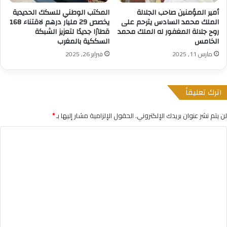
أمير المؤمنين صاحب الجلالة
المكتب الوطني للسكك الحديدية
الملك محمد السادس يترحم على
يخصص 29 مليار درهم لاقتناء 168
روح جلالة المغفور له الملك محمد
قطارًا جديدًا لتعزيز الشبكة
الخامس
السككية بالمغرب
مارس 11, 2025
فبراير 26, 2025
اترك تعليقاً
لن يتم نشر عنوان بريدك الإلكتروني.
الحقول الإلزامية مشار إليها بـ
*
ا
ل
ت
ع
ل
ي
ق