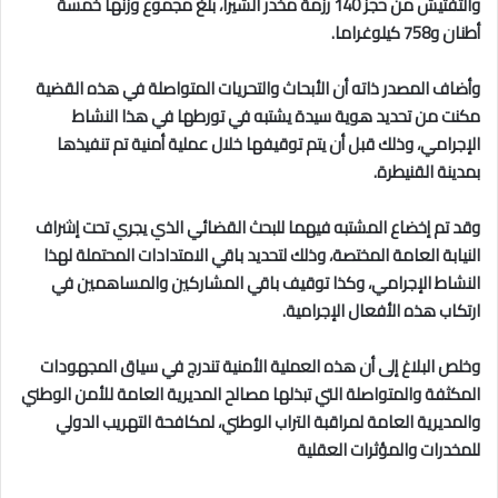
والتفتيش من حجز 140 رزمة مخدر الشيرا، بلغ مجموع وزنها خمسة
أطنان و758 كيلوغراما.
وأضاف المصدر ذاته أن الأبحاث والتحريات المتواصلة في هذه القضية
مكنت من تحديد هوية سيدة يشتبه في تورطها في هذا النشاط
الإجرامي، وذلك قبل أن يتم توقيفها خلال عملية أمنية تم تنفيذها
بمدينة القنيطرة.
وقد تم إخضاع المشتبه فيهما للبحث القضائي الذي يجري تحت إشراف
النيابة العامة المختصة، وذلك لتحديد باقي الامتدادات المحتملة لهذا
النشاط الإجرامي، وكذا توقيف باقي المشاركين والمساهمين في
ارتكاب هذه الأفعال الإجرامية.
وخلص البلاغ إلى أن هذه العملية الأمنية تندرج في سياق المجهودات
المكثفة والمتواصلة التي تبذلها مصالح المديرية العامة للأمن الوطني
والمديرية العامة لمراقبة التراب الوطني، لمكافحة التهريب الدولي
للمخدرات والمؤثرات العقلية