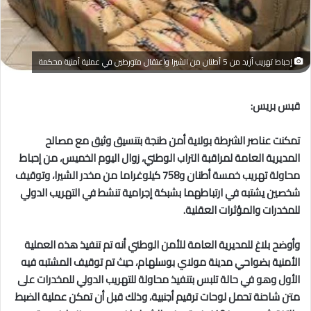
إحباط تهريب أزيد من 5 أطنان من الشيرا واعتقال متورطين في عملية أمنية محكمة
قبس بريس:
تمكنت عناصر الشرطة بولاية أمن طنجة بتنسيق وثيق مع مصالح
المديرية العامة لمراقبة التراب الوطني، زوال اليوم الخميس، من إحباط
محاولة تهريب خمسة أطنان و758 كيلوغراما من مخدر الشيرا، وتوقيف
شخصين يشتبه في ارتباطهما بشبكة إجرامية تنشط في التهريب الدولي
للمخدرات والمؤثرات العقلية.
وأوضح بلاغ للمديرية العامة للأمن الوطني أنه تم تنفيذ هذه العملية
الأمنية بضواحي مدينة مولاي بوسلهام، حيث تم توقيف المشتبه فيه
الأول وهو في حالة تلبس بتنفيذ محاولة للتهريب الدولي للمخدرات على
متن شاحنة تحمل لوحات ترقيم أجنبية، وذلك قبل أن تمكن عملية الضبط