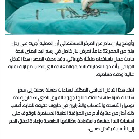
وأوضح بيان صادر عن المركز الاستشفائي أن العملية أُجريت على رجل
يبلغ من العمر 52 عاماً، تعرض لبتر كامل في رسغ اليد اليمنى نتيجة
حادث عمل باستخدام منشار كهربائي. وقد وصف المصدر هذا التدخل
الجراحي بأنه من العمليات النادرة والمعقدة التي تتطلب مهارات تقنية
عالية ودقة متناهية.
امتد هذا التدخل الجراحي المكثف لساعات طويلة وصلت إلى سبع
ساعات متواصلة، تكاتفت خلالها جهود الفريق الطبي لضمان إعادة
توصيل الأنسجة والأعصاب والشرايين في ظروف دقيقة للغاية. أعقب
ذلك أكثر من عشرة أيام من المراقبة الطبية المستمرة للوقوف على
استجابة اليد المبتورة واستعادة وظائفها الطبيعية وإعادة تدفق الدم
إلى الأنسجة بشكل صحي.