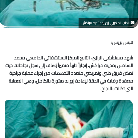
الطب المغربي زرع يدمبتورة مراكش
قبس بريس:
شهد مستشفى الرازي، التابع للمركز الاستشفائي الجامعي محمد
السادس بمدينة مراكش، إنجازاً طبياً متميزاً يُضاف إلى سجل نجاحاته، حيث
تمكن فريق طبي وتمريضي متعدد التخصصات من إجراء عملية جراحية
معقدة وغاية في الدقة لإعادة زرع يد مبتورة بالكامل، وهي العملية
التي تكللت بالنجاح.