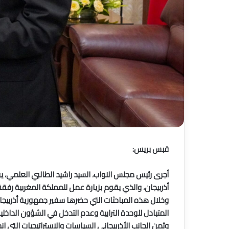
قبس بريس:
أذربيجان، والذي يقوم بزيارة عمل للمملكة المغربية رفقة وفد هام عن اللجنة يومي 12 و13 من الشهر الجاري، وذلك بهدف تباد
وخلال هذه المباحثات التي حضرها سفير جمهورية أذربيجان
المتبادل للوحدة الترابية وعدم التدخل في الشؤون الداخلية
وثمن الجانب الأذربيجاني السياسات والاستراتيجيات التي