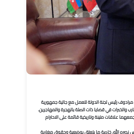
 المجلس في الرباط، مباحثات مع السيد فؤاد مرادوف رئيس لجنة الدولة للعمل مع جالية جمهورية
معهما علاقات متينة وتاريخية قائمة على الاحترام
سادس نصره الله، خاصة ما يتعلق بوضعية وحقوق مغاربة