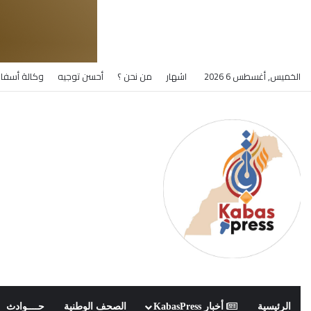
الخميس, أغسطس 6 2026
اشهار
من نحن ؟
أحسن توجيه
وكالة أسفار
الرئيسية
أخبار KabasPress
الصحف الوطنية
حــــوادث