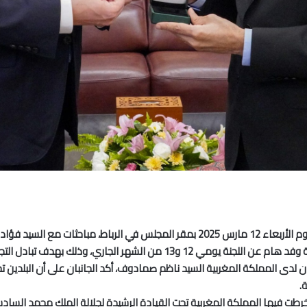
أجرى رئيس مجلس النواب، السيد راشيد الطالبي العلمي، يوم الأربعاء 12 مارس 2025 بمقر
ل التجارب والخبرات في قضايا ذات الصلة بالهجرة والمهاجرين.
 لدى المملكة المغربية السيد ناظم صمادوف، أكد الجانبان على أن البلدين تج
.
 انخرطت فيها المملكة المغربية تحت القيادة الرشيدة لجلالة الملك محمد ال