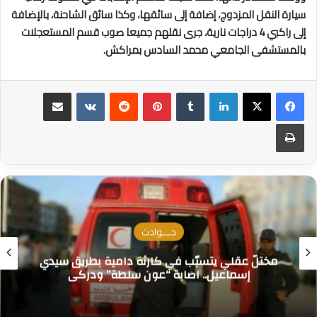
سيارة النقل المزدوج، إضافة إلى سائقها، وكذا سائق الشاحنة، بالإضافة
إلى راكبي 4 دراجات نارية، جرى نقلهم جميعا صوب قسم المستعجلات
بالمستشفى الجامعي محمد السادس بمراكش.
لينكدإن
بينتيريست
مشاركة عبر البريد
طباعة
حــــوادث
مختلّ عقلي يتسبّب في كارثة دامية بطريق سيدي
إسماعيل.. اصابة “عون سلطة” ودركي