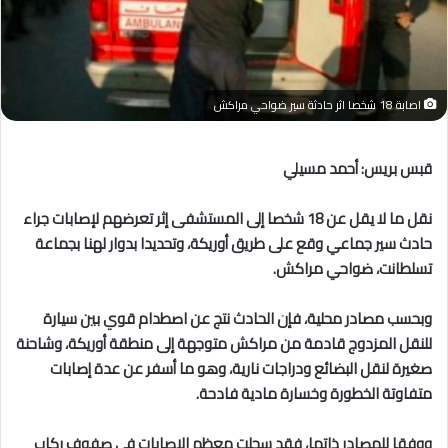
اصابة 18 شخصا اثر حادثة سير ضواحي مراكش
قبس بريس: أحمد مسيلي
نقل ما لا يقل عن 18 شخصا إلى المستشفى إثر تعرضهم لإصابات جراء
حادث سير جماعي وقع على طريق أوريكة، وتحديدا بدوار لهنا بجماعة
تسلطانت، ضواحي مراكش.
وبحسب مصادر محلية، فإن الحادث نتج عن اصطدام قوي بين سيارة
للنقل المزدوج قادمة من مراكش متوجهة إلى منطقة أوريكة، وشاحنة
صغيرة لنقل البضائع ودراجات نارية، وهو ما أسفر عن عدة إصابات
متفاوتة الخطورة وخسارة مادية فادحة.
ووفقا للمصادر ذاتها، فقد سجلت معظم الإصابات في صفوف ركاب