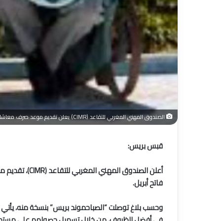
الصندوق المهني المغربي للتقاعد (CIMR) يعلن تقديم موعد صرف معاشات شهر مارس لكافة المتقاعدين
قبس بريس:
فاتح أبريل.
وحسب بلاغ توصلت “الصباحموند بريس” بنسخة منه، يأتي ه
في أفضل الظروف، من خلال تسهيل حصولهم على مستحقا