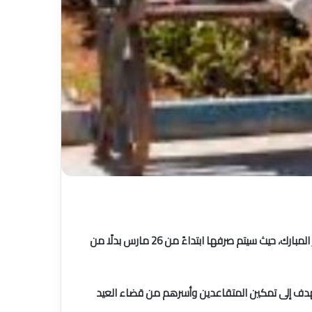
أعلن الصندوق المهني المغربي للتقاعد (CIMR)، تقديم موعد صرف معاشات شهر مارس لكافة المتقاعدين، وذلك بمناسبة عيد الفطر المبارك، حيث سيتم صرفها ابتداءً من 26 مارس بدلًا من
 يهدف إلى تمكين المتقاعدين وأسرهم من قضاء العيد