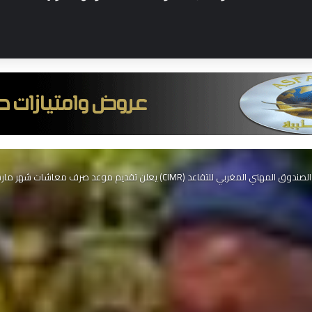
الصندوق المهني المغربي للتقاعد (CIMR) يعلن تقديم موعد صرف معاشات شهر مارس لكافة المتقاعدين