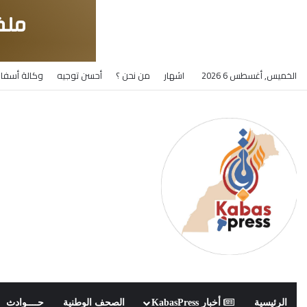
الخميس, أغسطس 6 2026
اشهار
من نحن ؟
أحسن توجيه
وكالة أسفار
الرئيسية
أخبار KabasPress
الصحف الوطنية
حــــوادث