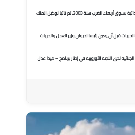
واستهل السيد بلاوي، الذي التحق بالمعهد العالي للقضاء سنة 2001، مساره المهني كمكلف بمهام نائب وكيل الملك بالمحكمة الابتدائية بسوق أربعاء الغرب سنة 2003، ثم نائبا لوكيل الملك
دل والحريات قبل أن يعين رئيسا لديوان وزير العدل والحريات
لجنائية لدى اللجنة الأوروبية في إطار برنامج – ميدا عدل