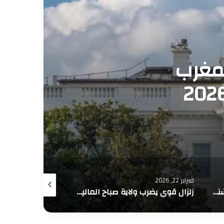
الدولية
مارس 5, 2026
رية جزائرية و مصرع
يارين
فبراير 20, 2026
يناير 29, 2026
زلزال قوي يضرب ولاية صباح الماليزية في جزيرة بورنيو
سائق دراجة نارية يدهس شرطيا و يرسله الى قسم المستعجلات