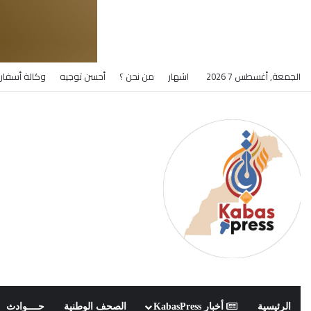
الجمعة, أغسطس 7 2026
اشهار
من نحن ؟
أحسن توجيه
وكالة أسفار 
الرئيسية
أخبار KabasPress
الصحف الوطنية
حــــوادث