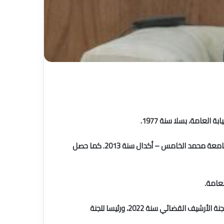
لعامة، بسلا سنة 1977.
والسيد بلاوي حاصل على شهادة الدكتوراه في الحقوق، شعبة القانون الخاص، من كلية العلوم القانونية والاقتصادية والاجتماعية بجامعة محمد الخامس – أكدال سنة 2013. كما حصل
وفي سنة 2021، عين عضوا بالهيئة المشتركة للتنسيق بين المجلس الأعلى للسلطة القضائية ووزارة العدل ورئاسة النيابة العامة، وفي لجنة الأرشيف القضائي سنة 2022، ورئيسا للجنة