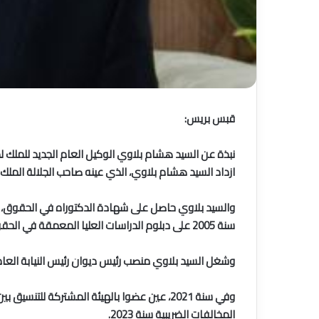
قبس بريس:
نبذة عن السيد هشام بلاوي الوكيل العام الجديد للملك ل
ازداد السيد هشام بلاوي، الذي عينه صاحب الجلالة الملك مح
سنة 2005 على دبلوم الدراسات العليا المعمقة في الحقوق بجامعة محمد الخامس-أكدال.
وشغل السيد بلاوي منصب رئيس ديوان رئيس النيابة العامة (2017-2018) قبل أن يعين ابتداء من سنة 2018 كاتبا عاما برئاسة النيابة
المخالفات الضريبية سنة 2023.