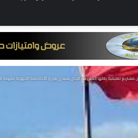
 مشاريع تعليمية طالها الغش يثير الجدل بسيدي بنور و الأكاديمية الجهوية متهمة ب