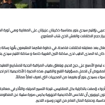
ي بإقليم سيدي بنور، بمناسبة ذكريتان عزيزتان على المغاربة وهي ثورة الملك
لإبراز حجم الاختلالات والغش الذي شاب المشروع.
 بعد معاينته لاختلالات فاضحة، في خطوة فسّرها المتتبعون بأنها رسالة واض
 كان له الصدى الطيب لدى ساكنة اثنين الغربية خاصة و ساكنة اقليم سيدي بنو
ليضع الأصبع على جرح قديم، ويتعلق بغياب المراقبة الجدية للمشاريع التعليم
مفروض أن تتحمل مسؤولية التتبع والتقييم، هذه الاخيرة ( الأكاديمية ) لم تحر
سواء بسيدي بنور أو بغيرها من المديريات التي تعرف تعثراً مماثلاً.
ي ودعناه ، انطلق في أجواء وُصفت بالكارتية بكل المقاييس، نتيجة التسيير المرتبك والتأ
فاعلون تربويون أن تقاعس الأكاديمية الجهوية يكرس صورة سلبية عن المنظومة
اسبة، وحماية المال العام من الهدر وسوء التدبير.