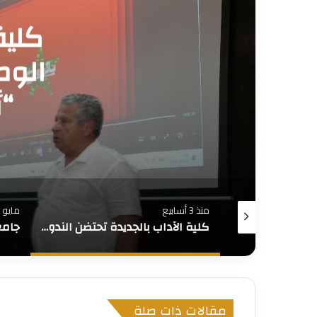
جام
ا
مايو 25, 2026
مايو 18, 2026
كلية الآداب بالجديدة تحتضن الندوة الوطنية الثانية لطلبة الدكتوراه في “أبحاث في الأدب واللسانيات”
جامعة الحسن الأول بسطات تنظم النسخة الأولى من هاكاثون “InnoVenture 2026” لتعزيز الابتكار وريادة الأعمال
مقالات ذات صلة