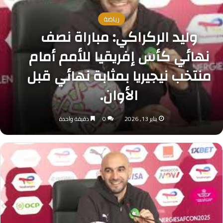
رياضة
وليد الركراكي: مباراة نصف
نهائي كأس إفريقيا للأمم أمام
منتخب نيجيريا بمثابة نهائي قبل
الأوان.
يناير 13, 2026
0
دقيقة واحدة