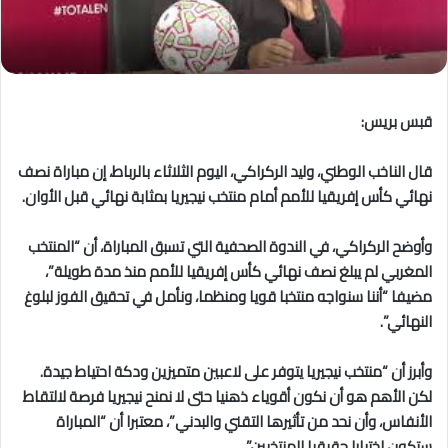
قبس بريس:
قال الناخب الوطني، وليد الركراكي، اليوم الثلاثاء بالرباط، إن مباراة نصف
نهائي كأس إفريقيا للأمم أمام منتخب نيجيريا بمثابة نهائي قبل الأوان.
وأوضح الركراكي، في الندوة الصحفية التي تسبق المباراة، أن “المنتخب
المغربي لم يبلغ نصف نهائي كأس إفريقيا للأمم منذ مدة طويلة”،
مضيفا “أننا سنواجه منتخبا قويا ومنظما، ونأمل في تحقيق الفوز لبلوغ
النهائي”.
وأبرز أن “منتخب نيجيريا يتوفر على لاعبين متميزين ودكة احتياط جيدة.
لكن الأهم هو أن نكون أقوياء ذهنيا حتى لا نمنح نيجيريا فرصة لالتقاط
الأنفاس، وأن نحد من تأثيرها التقني والبدني”، معتبرا أن “المباراة
ستكون اختبارا حقيقيا للمنتخبين”.