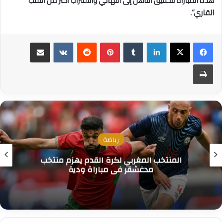
هذه المباراة لتحقيق التأهل إلى النهائي والاقتراب أكثر من اللقب
القاري”.
لينكدإن
بينتيريست
مشاركة عبر البريد
طباعة
رياضة
المنتخب المغربي لكرة القدم يهزم منتخب
مدغشقر في مباراة ودية