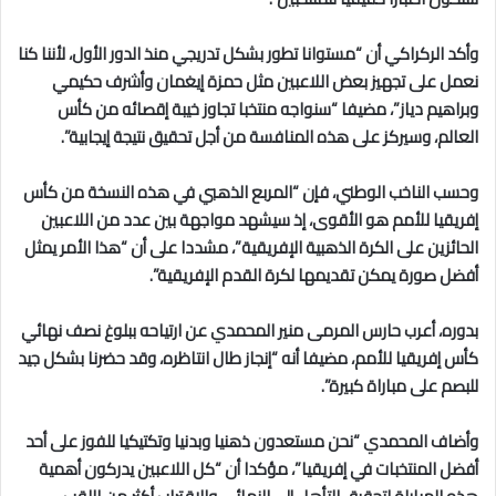
وأكد الركراكي أن “مستوانا تطور بشكل تدريجي منذ الدور الأول، لأننا كنا
نعمل على تجهيز بعض اللاعبين مثل حمزة إيغمان وأشرف حكيمي
وبراهيم دياز”، مضيفا “سنواجه منتخبا تجاوز خيبة إقصائه من كأس
العالم، وسيركز على هذه المنافسة من أجل تحقيق نتيجة إيجابية”.
وحسب الناخب الوطني، فإن “المربع الذهبي في هذه النسخة من كأس
إفريقيا للأمم هو الأقوى، إذ سيشهد مواجهة بين عدد من اللاعبين
الحائزين على الكرة الذهبية الإفريقية”، مشددا على أن “هذا الأمر يمثل
أفضل صورة يمكن تقديمها لكرة القدم الإفريقية”.
بدوره، أعرب حارس المرمى منير المحمدي عن ارتياحه ببلوغ نصف نهائي
كأس إفريقيا للأمم، مضيفا أنه “إنجاز طال انتاظره، وقد حضرنا بشكل جيد
للبصم على مباراة كبيرة”.
وأضاف المحمدي “نحن مستعدون ذهنيا وبدنيا وتكتيكيا للفوز على أحد
أفضل المنتخبات في إفريقيا”، مؤكدا أن “كل اللاعبين يدركون أهمية