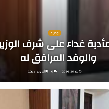
وطنية
مأدبة غداء على شرف الوزير
والوفد المرافق له
يناير 26, 2026
0
أقل من دقيقة