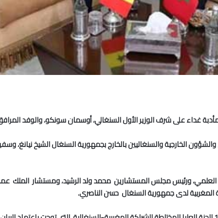
الشؤون الخارجية والسنغاليين بالخارج بجمهورية السنغال الشيخ نيانغ، وسفي
العلمي، ورئيس مجلس المستشارين محمد ولد الرشيد، ومستشار الملك عمر الق
كة المغربية لدى جمهورية السنغال حسن الناصري.
وكان أخنوش وسونكو قد ترأسا، اليوم، أشغال الدورة الـ15 للجنة العليا المختلطة للشراكة المغربية-السنغالية،