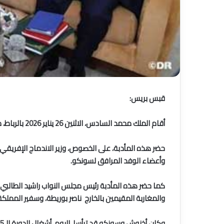
قبس بريس:
أقام الملك محمد السادس، الاثنين 26 يناير 2026 بالرباط، مأدبة غداء على شرف الوزير الأول السنغالي، أوسمان سونكو، والوفد المرافق له، ترأسها رئيس الحكومة،عزيز أخنوش.
حضر هذه المأدبة، على الخصوص، وزير الاندماج الإفريقي و
وأعضاء الوفد المرافق لسونكو.
كما حضر هذه المأدبة رئيس مجلس النواب راشيد الطالبي 
والمغاربة المقيمين بالخارج ناصر بوريطة، وسفير الممل