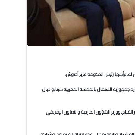
رة جمهورية السنغال بالمملكة المغربية سينابو ديال،
باج، ووزير الشؤون الخارجية والتعاون الإفريقي
 التي توجت باعتماد البيان المشترك والتوقيع على عدة اتفاقيات تعاون وشراكة