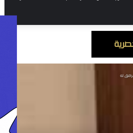
رافق له