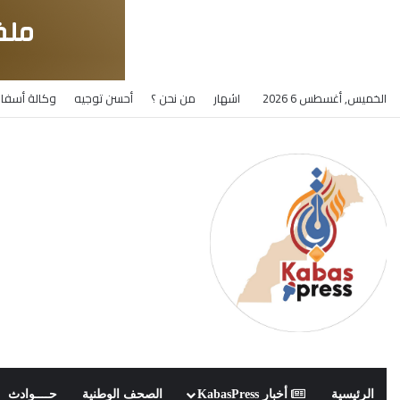
الخميس, أغسطس 6 2026
اشهار
من نحن ؟
أحسن توجيه
وكالة أسفار
الرئيسية
أخبار KabasPress
الصحف الوطنية
حــــوادث