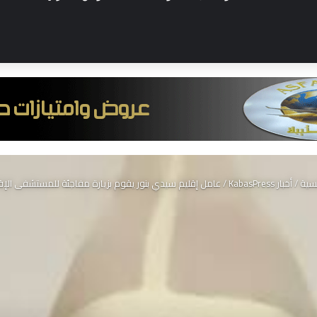
يسية
/
أخبار KabasPress
/
عامل إقليم سيدي بنور يقوم بزيارة مفاجئة للمستشفى الإ