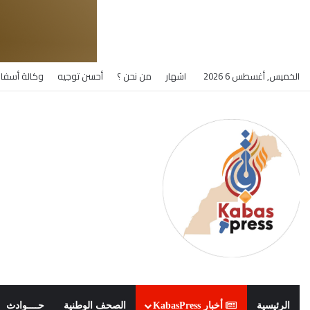
الخميس, أغسطس 6 2026
اشهار
من نحن ؟
أحسن توجيه
وكالة أسفار
الرئيسية
أخبار KabasPress
الصحف الوطنية
حــــوادث