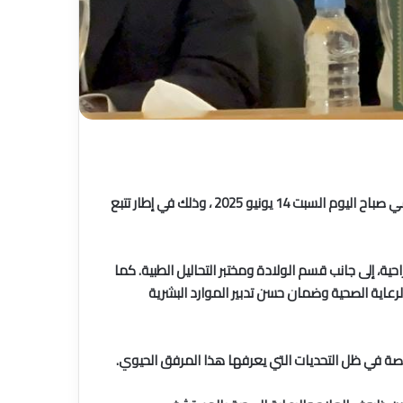
علمت جريدة قبس بريس من مصادرها الخاصة ، أن السيد منير الهواري، عامل إقليم سيدي بنور، قام بزيارة مفاجئة للمستشفى الإقليمي صباح اليوم السبت 14 يونيو 2025 ، وذلك في إطار تتبع
، إلى جانب قسم الولادة ومختبر التحاليل الطبية. كما
اية الصحية وضمان حسن تدبير الموارد البشرية
صة في ظل التحديات التي يعرفها هذا المرفق الحيوي.