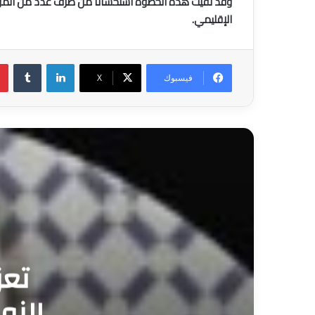
وقد لقيت هذه الخطوة استحسانا من طرف عدد من المواط
الإقليمي.
لينكدإن
فيسبوك
‫X
تعز
الزو