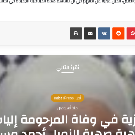
نين، الذين عبروا عن أملهم في أن تساهم هذه الدينامية الجديدة في تحس
بينتيريست
مشاركة عبر البريد
طباعة
أقرأ التالي
أخبار KabasPress
منذ أسبوعين
ية في وفاة المرحومة إلي
هرة صهرة الزميل أحمد مس