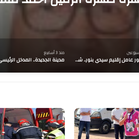
سبوعين
منذ 3 أسابيع
بحضور عامل إقليم سيدي بنور.. شاطئ الوليدية يجدد موعده مع اللواء الأزرق ويكرس مكانته ضمن أفضل الشواطئ المغربية