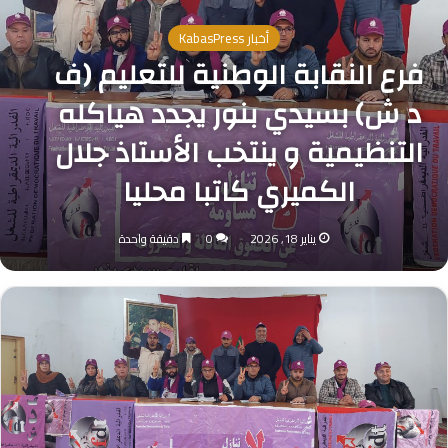
أخبار KabasPress
فرع النقابة الوطنية للتعليم (ف
د ش) بسيدي بنور يجدد هياكله
التنظيمية و ينتخب الأستاذ جلال
الكميري كاتبا محليا
يناير 18, 2026
0
دقيقة واحدة