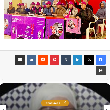
لينكدإن
بينتيريست
مشاركة عبر البريد
طباعة
أخبار KabasPress