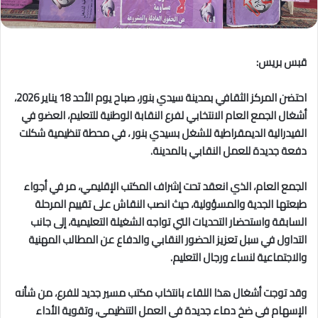
قبس بريس:
احتضن المركز الثقافي بمدينة سيدي بنور، صباح يوم الأحد 18 يناير 2026،
أشغال الجمع العام الانتخابي لفرع النقابة الوطنية للتعليم، العضو في
الفيدرالية الديمقراطية للشغل بسيدي بنور ، في محطة تنظيمية شكلت
دفعة جديدة للعمل النقابي بالمدينة.
الجمع العام، الذي انعقد تحت إشراف المكتب الإقليمي، مر في أجواء
طبعتها الجدية والمسؤولية، حيث انصب النقاش على تقييم المرحلة
السابقة واستحضار التحديات التي تواجه الشغيلة التعليمية، إلى جانب
التداول في سبل تعزيز الحضور النقابي والدفاع عن المطالب المهنية
والاجتماعية لنساء ورجال التعليم.
وقد توجت أشغال هذا اللقاء بانتخاب مكتب مسير جديد للفرع، من شأنه
الإسهام في ضخ دماء جديدة في العمل التنظيمي، وتقوية الأداء