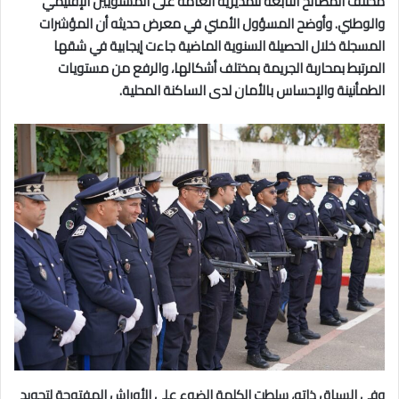
مختلف المصالح التابعة للمديرية العامة على المستويين الإقليمي
والوطني. وأوضح المسؤول الأمني في معرض حديثه أن المؤشرات
المسجلة خلال الحصيلة السنوية الماضية جاءت إيجابية في شقها
المرتبط بمحاربة الجريمة بمختلف أشكالها، والرفع من مستويات
الطمأنينة والإحساس بالأمان لدى الساكنة المحلية.
وفي السياق ذاته، سلطت الكلمة الضوء على الأوراش المفتوحة لتجويد