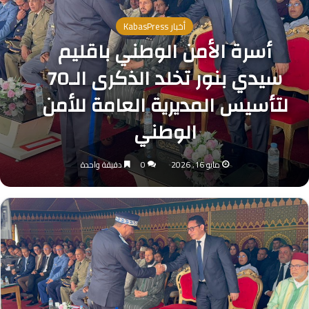
أخبار KabasPress
أسرة الأمن الوطني باقليم
سيدي بنور تخلد الذكرى الـ70
لتأسيس المديرية العامة للأمن
الوطني
مايو 16, 2026
0
دقيقة واحدة